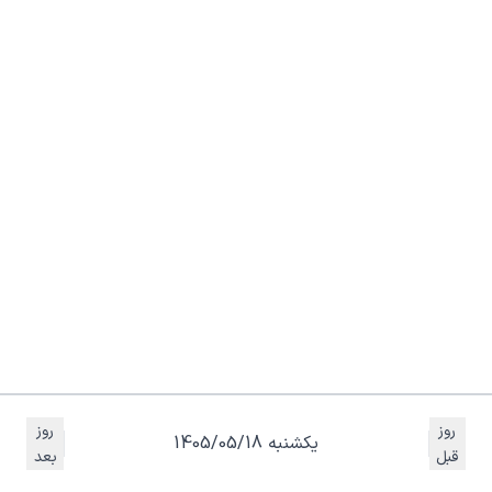
روز
روز
یکشنبه 1405/05/18
قبل
بعد