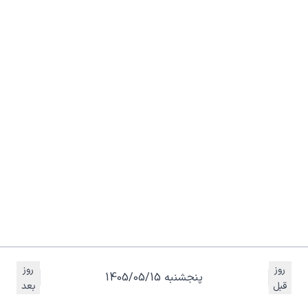
روز
روز
پنجشنبه 1405/05/15
قبل
بعد