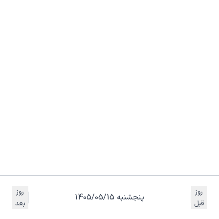
روز
روز
پنجشنبه 1405/05/15
قبل
بعد