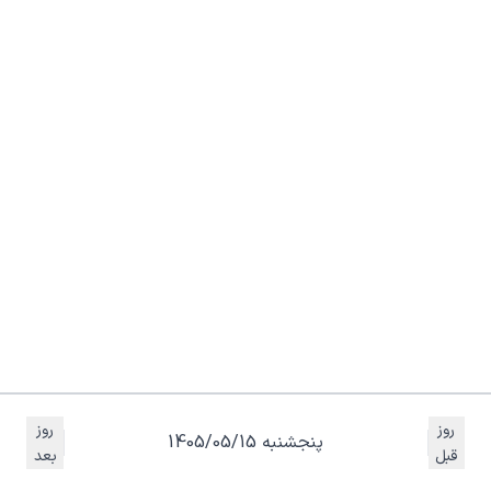
روز
روز
پنجشنبه 1405/05/15
قبل
بعد