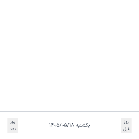
روز
روز
یکشنبه 1405/05/18
قبل
بعد