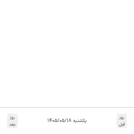
روز
روز
یکشنبه 1405/05/18
قبل
بعد