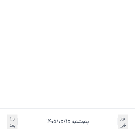
روز
روز
پنجشنبه 1405/05/15
قبل
بعد